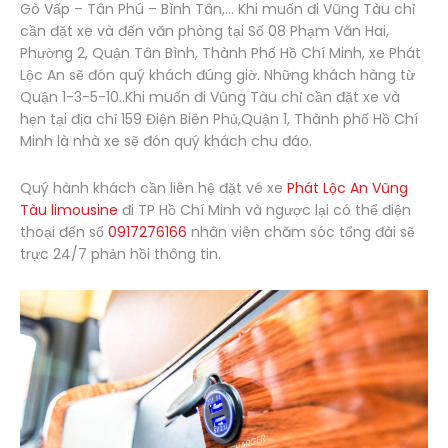
Gò Vấp – Tân Phú – Bình Tân,… Khi muốn đi Vũng Tàu chỉ
cần đặt xe và đến văn phòng tại Số 08 Phạm Văn Hai,
Phường 2, Quận Tân Bình, Thành Phố Hồ Chí Minh, xe Phát
Lộc An sẽ đón quý khách đúng giờ. Những khách hàng từ
Quận 1-3-5-10..Khi muốn đi Vũng Tàu chỉ cần đặt xe và
hẹn tại địa chỉ 159 Điện Biên Phủ,Quận 1, Thành phố Hồ Chí
Minh là nhà xe sẽ đón quý khách chu đáo.
Quý hành khách cần liên hệ đặt vé xe
Phát Lộc An Vũng
Tàu limousine
đi TP Hồ Chí Minh và ngược lại có thể điện
thoại đến số
0917276166
nhân viên chăm sóc tổng đài sẽ
trực 24/7 phản hồi thông tin.