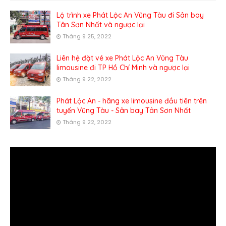
Lộ trình xe Phát Lộc An Vũng Tàu đi Sân bay
Tân Sơn Nhất và ngược lại
Tháng 9 25, 2022
Liên hệ đặt vé xe Phát Lộc An Vũng Tàu
limousine đi TP Hồ Chí Minh và ngược lại
Tháng 9 22, 2022
Phát Lộc An - hãng xe limousine đầu tiên trên
tuyến Vũng Tàu - Sân bay Tân Sơn Nhất
Tháng 9 22, 2022