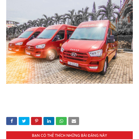
BẠN CÓ THỂ THÍCH NHỮNG BÀI ĐĂNG NÀY